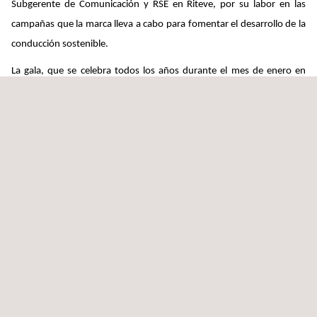
Subgerente de Comunicación y RSE en Riteve, por su labor en las
campañas que la marca lleva a cabo para fomentar el desarrollo de la
conducción sostenible.
La gala, que se celebra todos los años durante el mes de enero en
Panamá, reúne a las principales personalidades del automovilismo
deportivo y seguridad vial del continente americano. La FIA es
reconocida mundialmente no solo por promover el deporte, sino
también la seguridad, sostenibilidad y accesibilidad para los usuarios
de las carreteras de todo el mundo.
Applus+ Automotive tiene una gran consideración en materia de
responsabilidad social en Costa Rica. En colaboración con la Policía de
Tránsito y el Consejo de Seguridad Vial, la compañía impulsa
programas de seguridad vial y prevención de accidentes. A través de
todos estos programas, Applus+ proyecta en Costa Rica un firme
compromiso con la vida y la seguridad de los ciudadanos, así como
para el cuidado del medio ambiente.