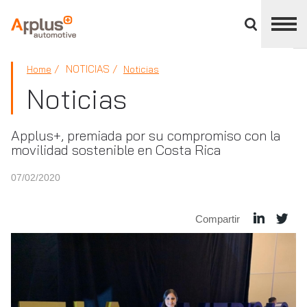
Cerrar
panel
de
APPLUS+
división
NOTICIAS
Home
Noticias
Noticias
Applus+, premiada por su compromiso con la
movilidad sostenible en Costa Rica
07/02/2020
Compartir