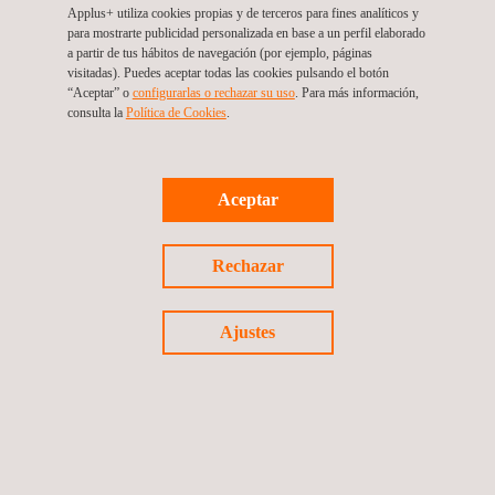
Applus+ utiliza cookies propias y de terceros para fines analíticos y
para mostrarte publicidad personalizada en base a un perfil elaborado
a partir de tus hábitos de navegación (por ejemplo, páginas
visitadas). Puedes aceptar todas las cookies pulsando el botón
“Aceptar” o
configurarlas o rechazar su uso
. Para más información,
consulta la
Política de Cookies
.
Para mas información, contactar con
María de Sancha
maria.sancha@applus.com
Aceptar
Tel.:+34 691 250 977
Rechazar
Volver a noticias
Ajustes
Noticia anterior
Siguiente noticia