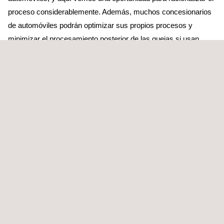
proceso considerablemente. Además, muchos concesionarios
de automóviles podrán optimizar sus propios procesos y
minimizar el procesamiento posterior de las quejas si usan
nuestra aplicación al vender autos en línea. La herramienta
generalmente podrá aumentar la transparencia y reducir la
posibilidad de errores cuando se identifica el daño a través de la
tecnología AI y no solo a simple vista, dice Helle Söderhamn.
800,000 imágenes de lesiones
La identificación del daño es relevante cuando termina el
arrendamiento de un vehículo, así como cuando se entrega un
automóvil de alquiler, y luego entra en juego al comprar y
vender un automóvil usado y otros escenarios donde un
vehículo cambia al usuario o al propietario.