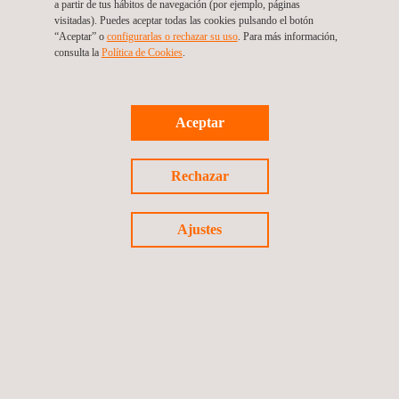
a partir de tus hábitos de navegación (por ejemplo, páginas
visitadas). Puedes aceptar todas las cookies pulsando el botón
“Aceptar” o
configurarlas o rechazar su uso
. Para más información,
consulta la
Política de Cookies
.
Detecta automáticamente el daño
Además, Focalx quería lanzar una solución que satisfaga mejor
Aceptar
las crecientes demandas de flexibilidad de los consumidores,
menos conducción innecesaria e impacto climático más bajo.
Rechazar
El resultado es una solución de software que permite la
identificación de daños descentralizados, que se lleva a cabo,
p. por una empresa de arrendamiento o sus propios clientes. El
Ajustes
software subyacente en la aplicación, desarrollado por Focalx,
puede detectar y clasificar automáticamente el daño a los
automóviles en función de las imágenes que todos los
inspectores, alquiler de personal u otros usuarios pueden tomar
con un teléfono inteligente o tableta.