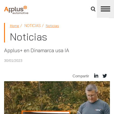
Cerrar
panel
de
APPLUS+
división
NOTICIAS
Home
Noticias
Noticias
Applus+ en Dinamarca usa IA
30/01/2023
Compartir