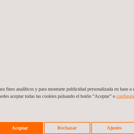
MTOP), Uruguay.
eñan, desarrollan y ponen en marcha soluciones que
rdware, software, infraestructura, formación y
os diseñado, desarrollado, probado y puesto en
shboard con el fin de que sea una herramienta de
ra fines analíticos y para mostrarte publicidad personalizada en base a u
es y para las labores administrativas en tiempo real
uedes aceptar todas las cookies pulsando el botón “Aceptar” o
configura
Aceptar
Rechazar
Ajustes