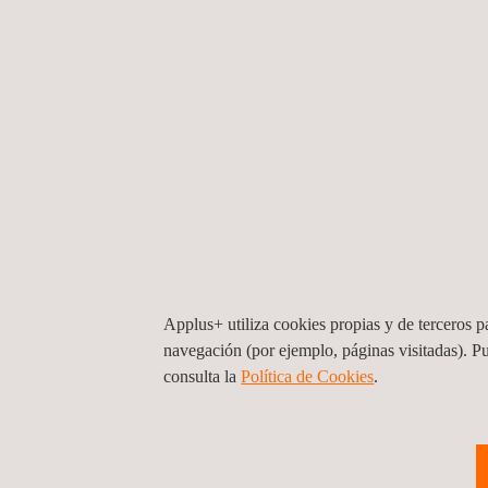
Agencia Nacional de Transito (ANT), Ecuador.
Ministerio de Transportes y Obras Públicas (
Automóvil Club de Andorra, Andorra.
Estado de Utah, EE. UU.
Estado de Washington, EE. UU.
Estado de Illinois, EE. UU.
Nuestros equipos tecnológicos profesionales dis
integran experiencia y conocimientos técnicos, ha
gestión de programas de soporte continuado. Hem
marcha la solución web personalizada Applus+ Da
Applus+ utiliza cookies propias y de terceros pa
gestión centralizada para la elaboración de inform
navegación (por ejemplo, páginas visitadas). P
consulta la
Política de Cookies
.
de varios de nuestros clientes.