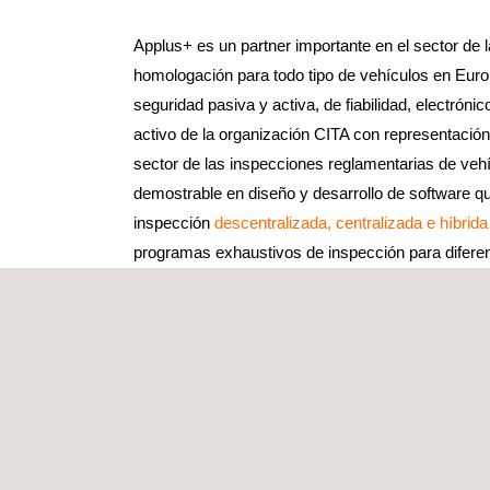
Applus+ es un partner importante en el sector de l
homologación para todo tipo de vehículos en Euro
seguridad pasiva y activa, de fiabilidad, electró
activo de la organización CITA con representación
sector de las inspecciones reglamentarias de veh
demostrable en diseño y desarrollo de software q
inspección
descentralizada, centralizada e híbrid
programas exhaustivos de inspección para diferent
Administración de seguridad vial, Irlanda
Ministerio de transporte, Dinamarca
Ministerio de transporte, Finlandia
Ministerio de Indústria, España.
Ministerio de Infraestructura y Servicios Público
Ministerio de Transporte y Telecomunicaciones 
Ministerio de Obras Públicas y Transportes, Co