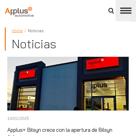
Cerrar
panel
de
APPLUS+
división
Home
Noticias
Noticias
14/01/2025
Applus+ Bilsyn crece con la apertura de Bilsyn