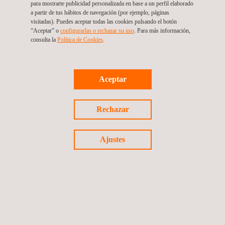
para mostrarte publicidad personalizada en base a un perfil elaborado
a partir de tus hábitos de navegación (por ejemplo, páginas
visitadas). Puedes aceptar todas las cookies pulsando el botón
“Aceptar” o
configurarlas o rechazar su uso
. Para más información,
consulta la
Política de Cookies
.
Aceptar
Rechazar
Ajustes
16/07/2024
Applus+ Automotive impulsa la innovación mediante
la colaboración global