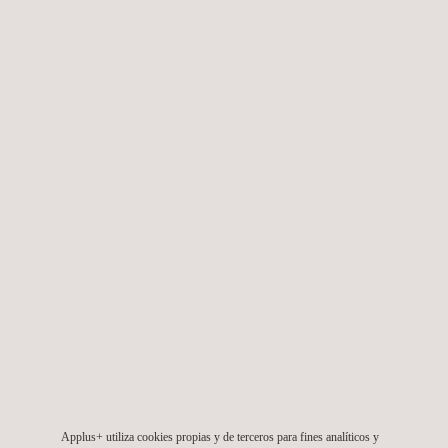
Applus+ Automotive inaugura su estación número
203 en Umeå, Suecia
31/07/2024
Applus+ Automotive Dinamarca: Trabajo en equipo
dentro y fuera de la pista
Applus+ utiliza cookies propias y de terceros para fines analíticos y