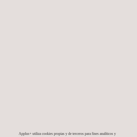
Applus+ Automotive desembarca en México y
continúa consolidando su posición en Latinoamérica
26/03/2021
Digitalización de los servicios en nuestras estaciones
de inspección técnica de vehículos
Applus+ utiliza cookies propias y de terceros para fines analíticos y