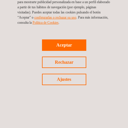
para mostrarte publicidad personalizada en base a un perfil elaborado
a partir de tus hábitos de navegación (por ejemplo, páginas
visitadas). Puedes aceptar todas las cookies pulsando el botón
“Aceptar” o
configurarlas o rechazar su uso
. Para más información,
consulta la
Política de Cookies
.
Aceptar
Rechazar
Ajustes
23/03/2021
Optimización de la gestión de colas del
Departamento de Seguridad Pública de Texas a
través de DriveQueue