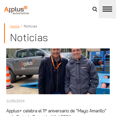
Cerrar
panel
de
APPLUS+
división
Home
Noticias
Noticias
11/06/2024
Applus+ celebra el 11º aniversario de "Mayo Amarillo"