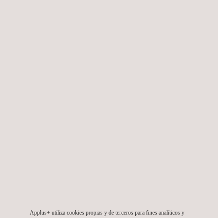
Applus+ vende su negocio de inspección de vehículos
en Finlandia
12/09/2022
Applus+ Automotive apoya su modelo de innovación
en la transformación digital
Applus+ utiliza cookies propias y de terceros para fines analíticos y