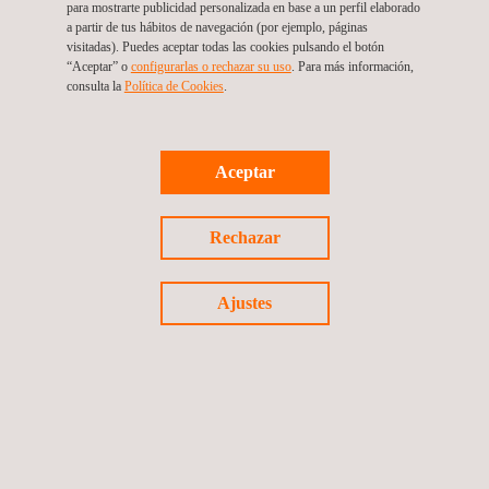
para mostrarte publicidad personalizada en base a un perfil elaborado
a partir de tus hábitos de navegación (por ejemplo, páginas
visitadas). Puedes aceptar todas las cookies pulsando el botón
“Aceptar” o
configurarlas o rechazar su uso
. Para más información,
consulta la
Política de Cookies
.
Aceptar
Rechazar
Ajustes
24/05/2022
Applus+ Automotive en Dinamarca inicia una nueva
colaboración con Stena Recycling