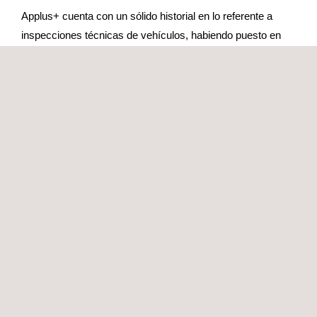
Applus+ cuenta con un sólido historial en lo referente a
inspecciones técnicas de vehículos, habiendo puesto en
marcha y modernizado programas de inspección en
Irlanda, España, Finlandia, Suecia, Dinamarca y
Sudamérica.
Beneficios
Los programas de inspección técnica de vehículos de
Applus+ proporcionan al cliente no solo el mejor esquema
de de inspección, sino también acceso a datos en tiempo
real a través de un sistema de informes web desarrollado
en exclusiva por Applus+.
Applus+ se mantiene totalmente independiente e imparcial
de la industria del motor al no participar en ninguna
actividad del sector de la automoción que pudiera