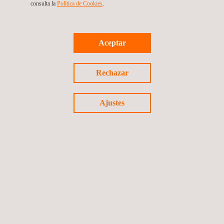
consulta la
Política de Cookies
.
Visite nuestro mapa de presencia internacional
Aceptar
OFICINAS CENTRALES
Rechazar
Applus+ Automotive Sede Corporativa Madrid
Ajustes
C/ Campezo nº1 Parque Empresarial Las Mercedes, Edificio 3
28022
Madrid
Madrid
España
Tel.:
+34 912 080 800
Fax.:
+34 912 080 803
Email.:
iteuve@applus.com
Web:
http://www.applusiteuve.es