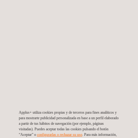
Le recordamos que Usted tiene derecho a oponerse, en
cualquier momento, a la recepción de dichas comunicaciones
comerciales haciendo clic en la opción "Darse de Baja" incluida
en cada una de las comunicaciones que le enviaremos, o
poniéndose en contacto con nosotros a través
de
dataprivacy@applus.com
, adjuntando una copia de su DNI o
documento de identificación equivalente.
Enviar una copia de este mensaje a mi correo electrónico
ENVIAR
Selecciona país
Applus+ utiliza cookies propias y de terceros para fines analíticos y
para mostrarte publicidad personalizada en base a un perfil elaborado
a partir de tus hábitos de navegación (por ejemplo, páginas
visitadas). Puedes aceptar todas las cookies pulsando el botón
“Aceptar” o
configurarlas o rechazar su uso
. Para más información,