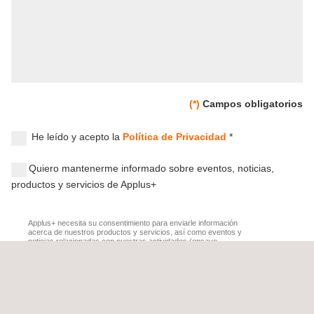
(*)
Campos obligatorios
He leído y acepto la
Política de Privacidad
*
Quiero mantenerme informado sobre eventos, noticias,
productos y servicios de Applus+
Applus+ necesita su consentimiento para enviarle información
acerca de nuestros productos y servicios, así como eventos y
noticias relacionadas con nuestras actividades (ensayo,
inspección, certificación, ingeniería y otros servicios
relacionados) que pueden ser de su interés. Al darnos su
consentimiento, autoriza a las diferentes empresas del grupo
Applus+ (
www.applus.com/appluscompanies
) a remitirle
informaciones y comunicaciones comerciales mediante correo
postal, correo electrónico, aplicaciones móviles , SMS u otros
medios electrónicos equivalentes.