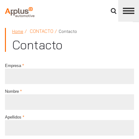
Cerrar
panel
de
APPLUS+
división
CONTACTO
Home
Contacto
Contacto
Empresa
*
Nombre
*
Apellidos
*