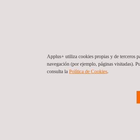
compañía impulsa programas de seguridad vial y prev
seguridad de los ciudadanos, así como para el cuidado
Applus+ utiliza cookies propias y de terceros pa
Para mas información, contactar con
navegación (por ejemplo, páginas visitadas). P
consulta la
Política de Cookies
.
María de Sancha
maria.sancha@applus.com
Tel.:+34 691 250 977
Volver a noticias