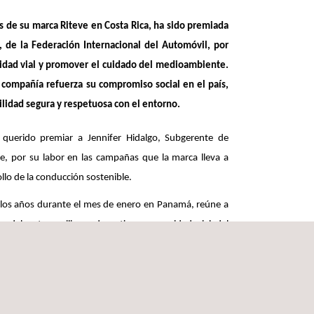
s de su marca Riteve en Costa Rica, ha sido premiada
 de la Federación Internacional del Automóvil, por
uridad vial y promover el cuidado del medioambiente.
 compañía refuerza su compromiso social en el país,
lidad segura y respetuosa con el entorno.
querido premiar a Jennifer Hidalgo, Subgerente de
e, por su labor en las campañas que la marca lleva a
llo de la conducción sostenible.
s los años durante el mes de enero en Panamá, reúne a
des del automovilismo deportivo y seguridad vial del
A es reconocida mundialmente no solo por promover el
ridad, sostenibilidad y accesibilidad para los usuarios
mundo.
olicía de Tránsito y el Consejo de Seguridad Vial, la