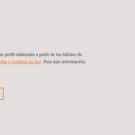
a en Costa Rica un firme compromiso con la vida y la
n perfil elaborado a partir de tus hábitos de
rlas o rechazar su uso
. Para más información,
nterior
Siguiente noticia