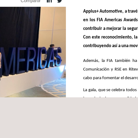
Compartir
Applus+ Automotive, a travé
en los FIA Americas Awards,
contribuir a mejorar la seg
Con este reconocimiento, la
contribuyendo así a una movi
Además, la FIA también ha 
Comunicación y RSE en Ritev
cabo para fomentar el desarro
La gala, que se celebra todo
las principales personalida
continente americano. La FI
deporte, sino también la segu
de las carreteras de todo el 
ateria de responsabilidad social en Costa Rica. En colaboración con la P