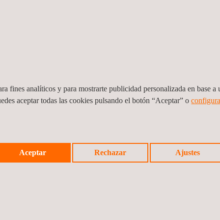
ención de accidentes. A través de todos estos programas, Applus+ proyect
 del medio ambiente.
ra fines analíticos y para mostrarte publicidad personalizada en base a u
uedes aceptar todas las cookies pulsando el botón “Aceptar” o
configura
Aceptar
Rechazar
Ajustes
Noticia a