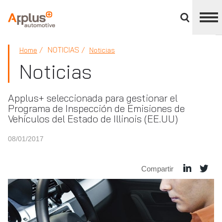
Cerrar
panel
de
APPLUS+
división
NOTICIAS
Home
Noticias
Noticias
Applus+ seleccionada para gestionar el
Programa de Inspección de Emisiones de
Vehículos del Estado de Illinois (EE.UU)
08/01/2017
Compartir