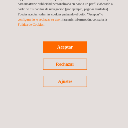
para mostrarte publicidad personalizada en base a un perfil elaborado a
ha afirmado Darrin Greene, Country Manager de Applus+
partir de tus hábitos de navegación (por ejemplo, páginas visitadas).
Automotive en EE.UU.
Puedes aceptar todas las cookies pulsando el botón “Aceptar” o
configurarlas o rechazar su uso
. Para más información, consulta la
Política de Cookies
.
Aceptar
Para mas información, contactar con
María de Sancha
Rechazar
maria.sancha@applus.com
Tel.:+34 691 250 977
Ajustes
Volver a noticias
Noticia anterior
Siguiente noticia