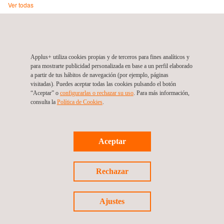
Ver todas
Applus+ Automotive Saudi Arabia
Al- Muhammadiyah 2997
12362
Riyadh
Saudi Arabia
Arabia
Applus+ utiliza cookies propias y de terceros para fines analíticos y
para mostrarte publicidad personalizada en base a un perfil elaborado
Saudí
a partir de tus hábitos de navegación (por ejemplo, páginas
Tel.:
+45 20983435
visitadas). Puedes aceptar todas las cookies pulsando el botón
Web:
www.applusvi.com
“Aceptar” o
configurarlas o rechazar su uso
. Para más información,
consulta la
Política de Cookies
.
Email.:
support.ksa@applus.com
Aceptar
Follow us
Rechazar
Ajustes
©2026 Applus+
Política de cookies