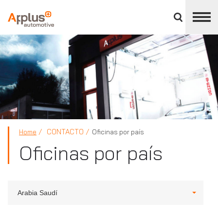
Cerrar
panel
de
APPLUS+
división
CONTACTO
Home
Oficinas por país
Oficinas por país
Arabia Saudí