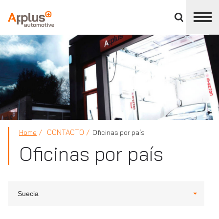
Cerrar
panel
de
APPLUS+
división
CONTACTO
Home
Oficinas por país
Oficinas por país
Suecia