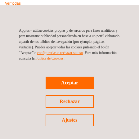
Ver todas
Applus+ Automotive, Besikta
Applus+ utiliza cookies propias y de terceros para fines analíticos y
Källvattengatan 7
21223
Malmo
Suecia
para mostrarte publicidad personalizada en base a un perfil elaborado
a partir de tus hábitos de navegación (por ejemplo, páginas
Tel.:
0774-400 800
visitadas). Puedes aceptar todas las cookies pulsando el botón
Web:
https://besikta.se/
“Aceptar” o
configurarlas o rechazar su uso
. Para más información,
Email.:
consulta la
kundtjanst@besikta.se
Política de Cookies
.
Aceptar
Follow us
Rechazar
Ajustes
©2026 Applus+
Política de cookies