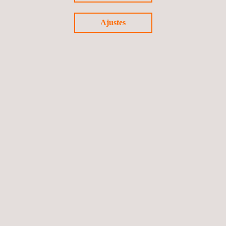
Ajustes
30/09/2019
Applus+ Automotive consolida su posición en
Ecuador con un nuevo contrato