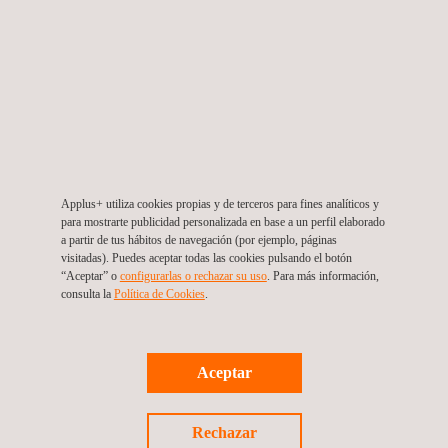
Applus+ exporta sus servicios de inspección de
vehículos a Georgia
Applus+ utiliza cookies propias y de terceros para fines analíticos y
para mostrarte publicidad personalizada en base a un perfil elaborado
a partir de tus hábitos de navegación (por ejemplo, páginas
visitadas). Puedes aceptar todas las cookies pulsando el botón
“Aceptar” o
configurarlas o rechazar su uso
. Para más información,
consulta la
Política de Cookies
.
11/10/2019
Aceptar
Applus+ Automotive, única empresa acreditada
conforme a la norma ISO/IEC 17020:2012
Rechazar